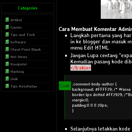
Categories
Artikel
Games
Cara Membuat Komentar Admin 
Langkah pertama yang har
Tips and Trick
in ke blogger dan masuk 
Software
menu Edit HTML
Cheat Point Blank
Jangan Lupa centang "expa
Hot News
Kemudian pasang kode dib
Komputer
</b:skin>
Hacking
Unik
.comment-body-author {
Tips Kesehatan
background: #FFFF29; /* Warna 
Internet
border:1px dotted #FF2929; /*B
margin:0;
Blog Tutorial
padding:0 0 0 20px;
Musics
}
Film
Template
Selanjutnya letakkan kode 
SEO