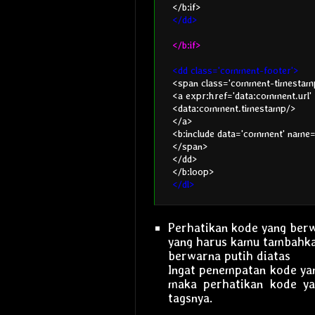
</b:if>
</dd>
</b:if>
<dd class='comment-footer'>
<span class='comment-timestam
<a expr:href='data:comment.url' 
<data:comment.timestamp/>
</a>
<b:include data='comment' name
</span>
</dd>
</b:loop>
</dl>
Perhatikan kode yang ber
yang harus kamu tambahka
berwarna putih diatas
Ingat penempatan kode ya
maka perhatikan kode y
tagsnya.