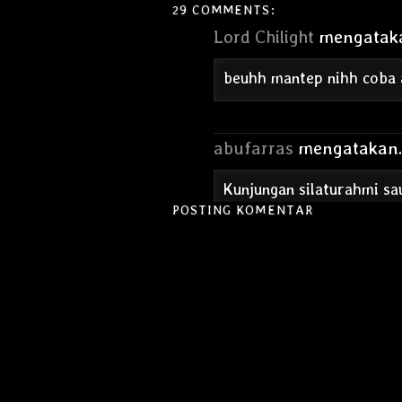
29 COMMENTS:
Lord Chilight
mengataka
beuhh mantep nihh coba 
abufarras
mengatakan..
Kunjungan silaturahmi sau
abu alhamdulillah telah
POSTING KOMENTAR
saudaraku.Terima kasih a
Awelqq
mengatakan...
Sip gan, tapi sayangnya a
Tetap keren tetapi, lebih j