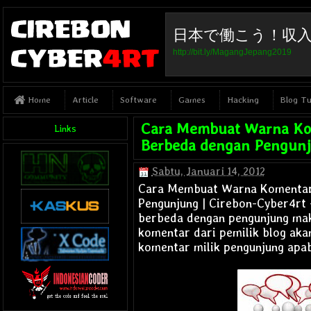
日本で働こう！収
http://bit.ly/MagangJepang2019
Article
Software
Games
Hacking
Blog Tu
Home
Cara Membuat Warna Ko
Links
Berbeda dengan Pengun
Sabtu, Januari 14, 2012
Cara Membuat Warna Komentar
Pengunjung | Cirebon-Cyber4rt
berbeda dengan pengunjung
mak
komentar dari pemilik blog ak
komentar milik pengunjung apa