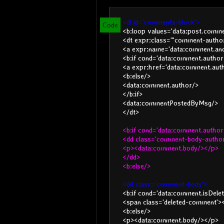
Operating System
<dl id='comments-block'>
Android
<b:loop values='data:post.comm
<dt expr:class='"comment-autho
<a expr:name='data:comment.an
<b:if cond='data:comment.author
<a expr:href='data:comment.auth
<b:else/>
<data:comment.author/>
</b:if>
<data:commentPostedByMsg/>
</dt>
<b:if cond='data:comment.author
<dd class='comment-body-author
<p><data:comment.body/></p>
</dd>
<b:else/>
<dd class='comment-body'>
<b:if cond='data:comment.isDelet
<span class='deleted-comment'
<b:else/>
<p><data:comment.body/></p>