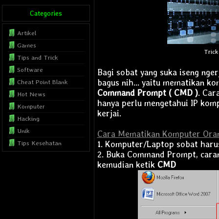
Categories
Artikel
Games
Trick 
Tips and Trick
Software
Bagi sobat yang suka iseng nger
bagus nih... yaitu mematikan ko
Cheat Point Blank
Command Prompt ( CMD )
. Car
Hot News
hanya perlu mengetahui IP komp
Komputer
kerjai.
Hacking
Unik
Cara Mematikan Komputer Ora
1. Komputer/Laptop sobat harus
Tips Kesehatan
2. Buka Command Prompt, caran
Internet
kemudian ketik
CMD
Blog Tutorial
Musics
Film
Template
SEO