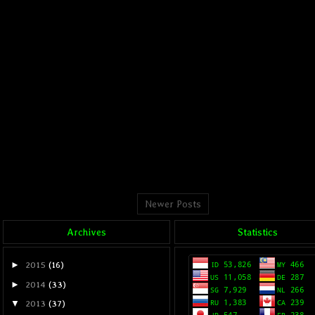
SC
mengatakan...
trik yg bermanfaat gan...
coba
Tips Trik Komputer
men
Rindu lihat Blog ini upda
Trik di atas memang man
sebelumnya saya coba di
Newer Posts
Tapi saya ingin menerapka
WIFI, kira-kira caranya s
Archives
Statistics
mas??? ditunggu kelanjuta
►
2015
(16)
►
2014
(33)
Portal Berita Terbaru
me
▼
2013
(37)