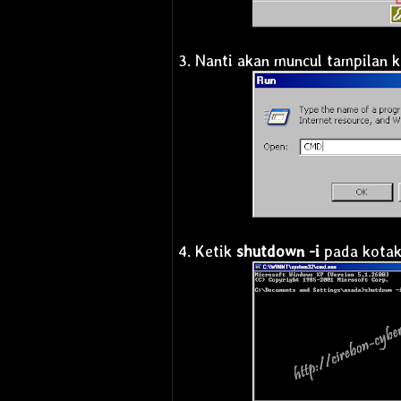
Operating System
Android
3. Nanti akan muncul tampilan 
4. Ketik
shutdown -i
pada kotak