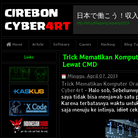
日本で働こう！収
http://bit.ly/MagangJepang2019
Article
Software
Games
Hacking
Blog Tu
Home
Trick Mematikan Komput
Links
Lewat CMD
Minggu, April 07, 2013
Trick Mematikan Komputer Or
Cyber4rt
- Halo sob, Sebelumny
saya tidak bisa menjawab satu 
Karena terbatasnya waktu untuk
saja menuju ke intinya, i
diot
ceki