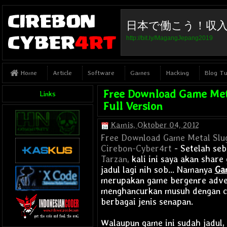
日本で働こう！収
http://bit.ly/MagangJepang2019
Article
Software
Games
Hacking
Blog Tu
Home
Free Download Game Met
Links
Full Version
Kamis, Oktober 04, 2012
Free Download Game Metal Slug
Cirebon-Cyber4rt
- Setelah se
Tarzan,
kali ini saya akan share
jadul lagi nih sob... Namanya
Ga
merupakan game bergenre adven
menghancurkan musuh dengan 
berbagai jenis senapan.
Walaupun game ini sudah jadul,