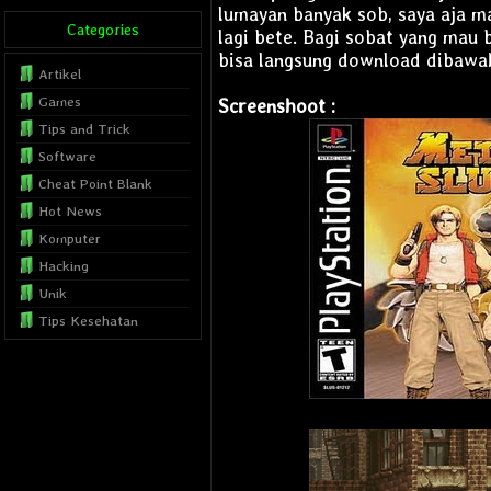
lumayan banyak sob, saya aja m
Categories
lagi bete. Bagi sobat yang mau 
bisa langsung download dibawah
Artikel
Games
Screenshoot :
Tips and Trick
Software
Cheat Point Blank
Hot News
Komputer
Hacking
Unik
Tips Kesehatan
Internet
Blog Tutorial
Musics
Film
Template
SEO