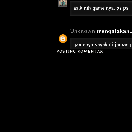
asik nih game nya. ps ps
Unknown
mengatakan..
gamenya kayak di jaman ps
kreatif..
POSTING KOMENTAR
Unknown
mengatakan..
wah keren juga nih game m
Yovan Lutfi Arya
menga
kelihatannya keren nih!!!
download dulu ah, mumpun